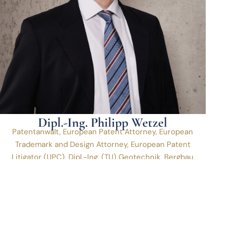
Dipl.-Ing. Philipp Wetzel
Patentanwalt,
European Patent Attorney,
European
Trademark and Design Attorney,
European Patent
Litigator (UPC)
,
Dipl.-Ing. (TU) Geotechnik, Bergbau
und Entsorgung
Mehr erfahren