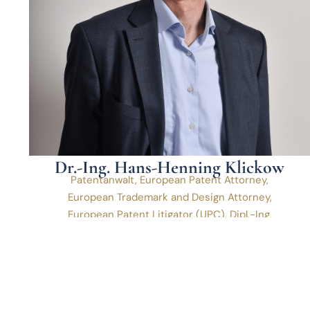
Dr.-Ing. Hans-Henning Klickow
Patentanwalt, European Patent Attorney,
European Trademark and Design Attorney,
European Patent Litigator (UPC), Dipl.-Ing.
(TU) Elektrotechnik
Mehr erfahren