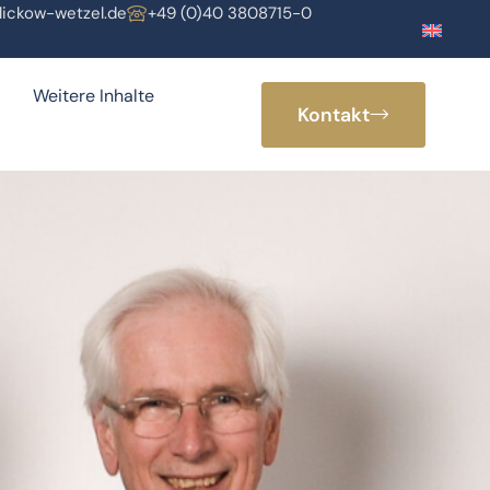
lickow-wetzel.de
+49 (0)40 3808715-0
Weitere Inhalte
Kontakt