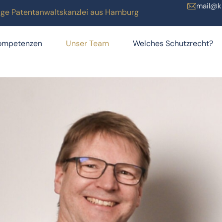
mail@k
ätige Patentanwaltskanzlei aus Hamburg
ompetenzen
Unser Team
Welches Schutzrecht?