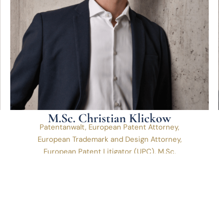
M.Sc. Christian Klickow
Patentanwalt, European Patent Attorney,
European Trademark and Design Attorney,
European Patent Litigator (UPC), M.Sc.
Elektrotechnik
Mehr erfahren