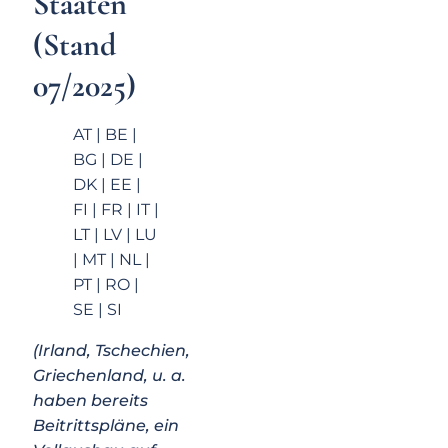
Staaten
(Stand
07/2025)
AT | BE |
BG | DE |
DK | EE |
FI | FR | IT |
LT | LV | LU
| MT | NL |
PT | RO |
SE | SI
(Irland, Tschechien,
Griechenland, u. a.
haben bereits
Beitrittspläne, ein