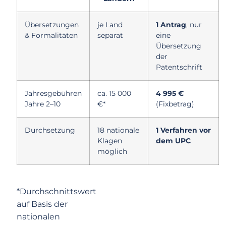
Übersetzungen
je Land
1 Antrag
, nur
& Formalitäten
separat
eine
Übersetzung
der
Patentschrift
Jahresgebühren
ca. 15 000
4 995 €
Jahre 2–10
€*
(Fixbetrag)
Durchsetzung
18 nationale
1 Verfahren vor
Klagen
dem UPC
möglich
*Durchschnittswert
auf Basis der
nationalen