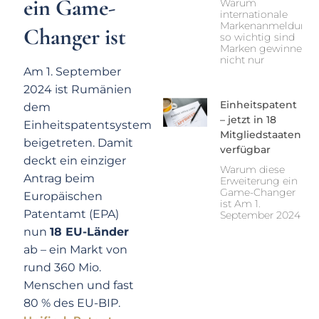
ein Game-
Warum
internationale
Markenanmeldung
Changer ist
so wichtig sind
Marken gewinnen
nicht nur
Am 1. September
2024 ist Rumänien
Einheitspatent
dem
– jetzt in 18
Einheitspatentsystem
Mitgliedstaaten
beigetreten. Damit
verfügbar
deckt ein einziger
Warum diese
Antrag beim
Erweiterung ein
Game-Changer
Europäischen
ist Am 1.
Patentamt (EPA)
September 2024
nun
18 EU-Länder
ab – ein Markt von
rund 360 Mio.
Menschen und fast
80 % des EU-BIP.