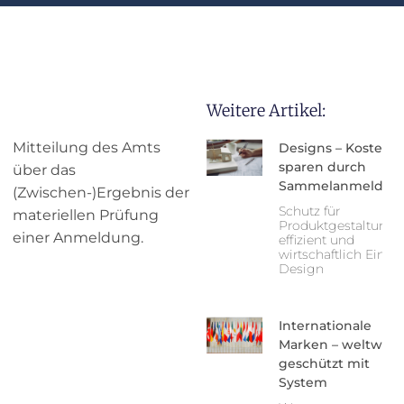
Weitere Artikel:
Mitteilung des Amts
Designs – Kosten
sparen durch
über das
Sammelanmeldun
(Zwischen-)Ergebnis der
Schutz für
materiellen Prüfung
Produktgestaltung 
einer Anmeldung.
effizient und
wirtschaftlich Ein g
Design
Internationale
Marken – weltweit
geschützt mit
System